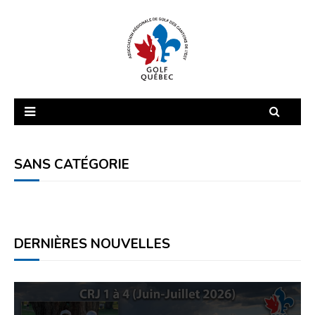
Accueil
Interclub 2026
Dames Amateur
Homme A
SANS CATÉGORIE
Homme B
Homme Sénior
Tournois 2026
DERNIÈRES NOUVELLES
Zone Junior
Contacts