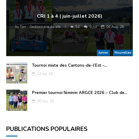
Président ARGCE
CRJ 1 à 4 ( juin-juillet 2026)
Terrains 2023
by
Tan - Gestionnaire du site
/
52
0
/
04 Aug, 26
Règlements 2023
Rapport d’activiés
Junior
Nouvelles
Inscription tournois
Tournoi mixte des Cantons-de-l’Est –...
Facebook Tournois
23 Jul, 26
Premier tournoi féminin ARGCE 2026 – Club de...
30 Jun, 26
PUBLICATIONS POPULAIRES