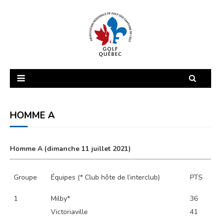
Accueil
Interclub 2026
Dames Amateur
Homme A
HOMME A
Homme B
Homme A (dimanche 11 juillet 2021)
Homme Sénior
Tournois 2026
Groupe
Équipes (* Club hôte de l’interclub)
PTS
Zone Junior
1
Milby*
36
Contacts
Victoriaville
41