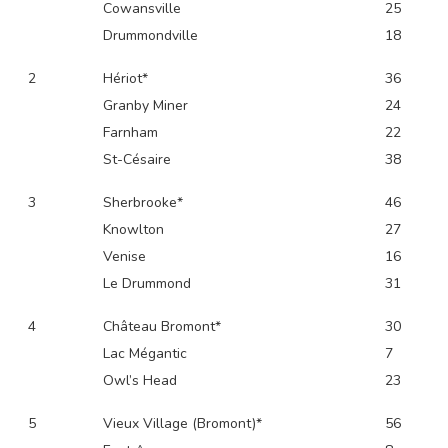
Cowansville
25
Président ARGCE
Drummondville
18
Terrains 2023
2
Hériot*
36
Règlements 2023
Granby Miner
24
Farnham
22
Rapport d’activiés
St-Césaire
38
Inscription tournois
3
Sherbrooke*
46
Facebook Tournois
Knowlton
27
Venise
16
Le Drummond
31
4
Château Bromont*
30
Lac Mégantic
7
Owl’s Head
23
5
Vieux Village (Bromont)*
56