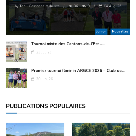
by
Tan - Gestionnaire du site
/
36
0
/
04 Aug, 26
Junior
Nouvelles
Tournoi mixte des Cantons-de-l’Est –...
23 Jul, 26
Premier tournoi féminin ARGCE 2026 – Club de...
30 Jun, 26
PUBLICATIONS POPULAIRES